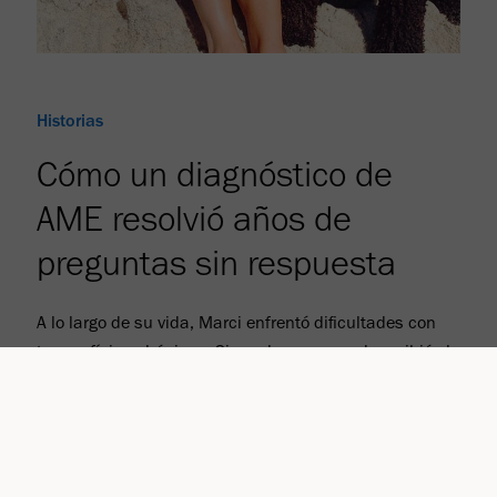
Historias
Cómo un diagnóstico de
AME resolvió años de
preguntas sin respuesta
A lo largo de su vida, Marci enfrentó dificultades con
tareas físicas básicas. Sin embargo, cuando recibió el
diagnóstico de AME a los 51 años, finalmente
comprendió la causa de sus músculos débiles. Aunque
la AME es una enfermedad progresiva, innovaciones
recientes pueden brindar a pacientes como Marci
motivos para tener esperanza y la posibilidad de